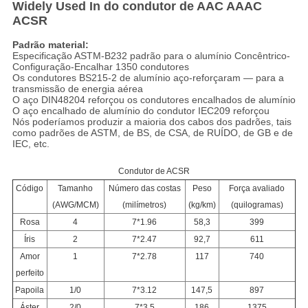
Widely Used In do condutor de AAC AAAC
ACSR
Padrão material:
Especificação ASTM-B232 padrão para o alumínio Concêntrico-
Configuração-Encalhar 1350 condutores
Os condutores BS215-2 de alumínio aço-reforçaram — para a
transmissão de energia aérea
O aço DIN48204 reforçou os condutores encalhados de alumínio
O aço encalhado de alumínio do condutor IEC209 reforçou
Nós poderíamos produzir a maioria dos cabos dos padrões, tais
como padrões de ASTM, de BS, de CSA, de RUÍDO, de GB e de
IEC, etc.
Condutor de ACSR
Código
Tamanho
Número das costas
Peso
Força avaliado
(AWG/MCM)
(milímetros)
(kg/km)
(quilogramas)
Rosa
4
7*1.96
58,3
399
Íris
2
7*2.47
92,7
611
Amor
1
7*2.78
117
740
perfeito
Papoila
1/0
7*3.12
147,5
897
Áster
2/0
7*3.5
186
1375