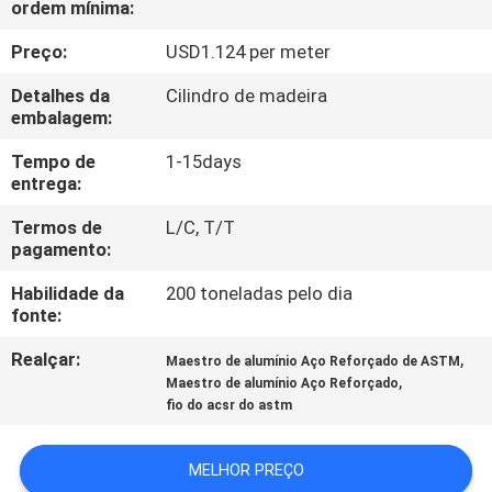
ordem mínima:
CONTROLE
DA
Preço:
USD1.124 per meter
QUALIDADE
Detalhes da
Cilindro de madeira
embalagem:
CONTACTE-
Tempo de
1-15days
entrega:
NOS
Termos de
L/C, T/T
pagamento:
NOTÍCIA
Habilidade da
200 toneladas pelo dia
fonte:
PEÇA
Realçar:
,
Maestro de alumínio Aço Reforçado de ASTM
UMAS
,
Maestro de alumínio Aço Reforçado
CITAÇÕES
fio do acsr do astm
MELHOR PREÇO
MAPA