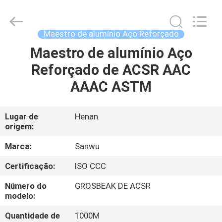
Luoyang
Sanwu
Cable
Co.,
Ltd.,.
Maestro de alumínio Aço Reforçado
All
Rights
Maestro de alumínio Aço
CASA
Reserved.
Reforçado de ACSR AAC
PRODUTOS
AAAC ASTM
SOBRE
Lugar de
Henan
origem:
NÓS
Marca:
Sanwu
EXCURSÃO
Certificação:
ISO CCC
DA
Número do
GROSBEAK DE ACSR
FÁBRICA
modelo:
Quantidade de
1000M