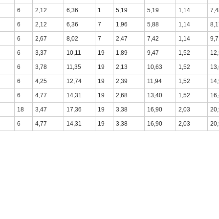
6
2,12
6,36
1
5,19
5,19
1,14
7,4
6
2,12
6,36
7
1,96
5,88
1,14
8,1
6
2,67
8,02
7
2,47
7,42
1,14
9,7
6
3,37
10,11
19
1,89
9,47
1,52
12
6
3,78
11,35
19
2,13
10,63
1,52
13
6
4,25
12,74
19
2,39
11,94
1,52
14
6
4,77
14,31
19
2,68
13,40
1,52
16
18
3,47
17,36
19
3,38
16,90
2,03
20
6
4,77
14,31
19
3,38
16,90
2,03
20