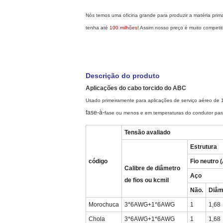
Nós temos uma oficina grande para produzir a matéria prim
tenha até
100 milhões!
Assim nosso preço é muito competiti
Descrição do produto
Aplicações do cabo torcido do ABC
Usado primeiramente para aplicações de serviço aéreo de 12
fase-à-
fase ou menos e em temperaturas do condutor para 
Tensão avaliado
Estrutura
código
Fio neutro
Calibre de diâmetro
Aço
de fios ou kcmil
Não.
Diâm
Morochuca
3*6AWG+1*6AWG
1
1,68
Chola
3*6AWG+1*6AWG
1
1,68