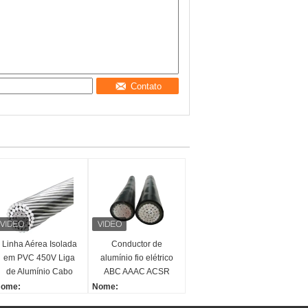
Contato
Linha Aérea Isolada
Conductor de
em PVC 450V Liga
alumínio fio elétrico
de Alumínio Cabo
ABC AAAC ACSR
Condutor de
condutor
ome:
Nome:
Alumínio de Baixa
PVC/PE/XLPE
uadruplex Triplex Dup
Quadruplex Triplex Dup