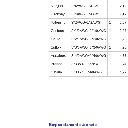
Morgan
3*4AWG+1*4AWG
1
2,12
Hackney
3*4AWG+1*4AWG
1
2,12
Palomino
3*2AWG+1*2AWG
1
2,67
Costena
3*1/0AWG+1*1/0AWG
1
3,37
Grullo
3*2/0AWG+1*2/0AWG
1
3,78
Suffolk
3*3/0AWG+1*3/0AWG
1
4,25
Appaloosa
3*4/0AWG+1*4/0AWG
1
4,77
Broneo
3*336.4+1*336.4
1
3,47
Cavalo
3*336.4+1*4/0AWG
1
4,77
Empacotamento & envio