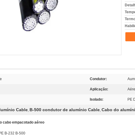
Detal
Tempo
Termo
Habili
le
Condutor:
Aum
Aplicação:
Aér
Isolado:
PE 
lumínio Cable
B-500 condutor de alumínio Cable
Cabo do alumíni
,
,
 o cabo empacotado aéreo
PE B-232 B-500