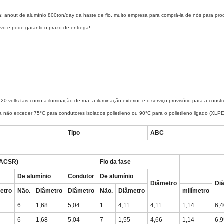
a: anout de alumínio 800ton/day da haste de fio, muito empresa para comprá-la de nós para pro
vo e pode garantir o prazo de entrega!
0 volts tais como a iluminação de rua, a iluminação exterior, e o serviço provisório para a con
não exceder 75°C para condutores isolados polietileno ou 90°C para o polietileno ligado (XLPE
Tipo
ABC
 (ACSR)
Fio da fase
De alumínio
Condutor
De alumínio
Diâmetro
Di
etro
Não.
Diâmetro
Diâmetro
Não.
Diâmetro
milímetro
6
1,68
5,04
1
4,11
4,11
1,14
6,4
6
1,68
5,04
7
1,55
4,66
1,14
6,9