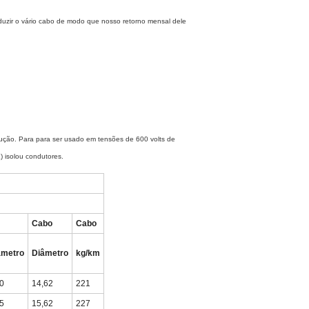
duzir o vário cabo de modo que nosso retorno mensal dele
strução. Para para ser usado em tensões de 600 volts de
) isolou condutores.
Cabo
Cabo
âmetro
Diâmetro
kg/km
0
14,62
221
5
15,62
227