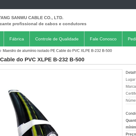
ANG SANWU CABLE CO., LTD.
cante profissional de cabos e condutores
Fábrica
Controle de Qualidade
Fale Conosco
Ped
Maestro de alumínio isolado PE Cable do PVC XLPE B-232 B-500
E Cable do PVC XLPE B-232 B-500
Detal
Lugar
Marca
Certif
Númer
Condi
Quant
mínim
Preço