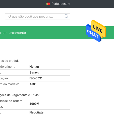
Portuguese
ir um orçamento
hes do produto:
 de origem:
Henan
:
Sanwu
icação:
ISO CCC
o do modelo:
ABC
ções de Pagamento e Envio:
idade de ordem
1000M
a:
:
Negotiate