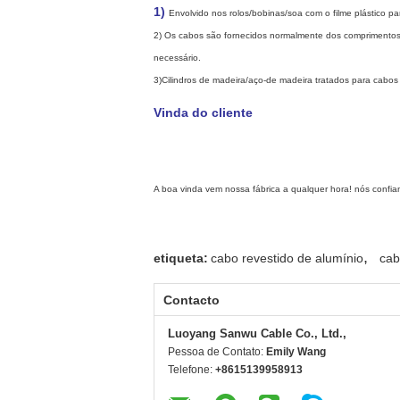
1)
Envolvido nos rolos/bobinas/soa com o filme plástico 
2) Os cabos são fornecidos normalmente dos comprimentos
necessário.
3)Cilindros de madeira/aço-de madeira tratados para cabos
Vinda do cliente
A boa vinda vem nossa fábrica a qualquer hora! nós confi
,
etiqueta:
cabo revestido de alumínio
cab
Contacto
Luoyang Sanwu Cable Co., Ltd.,
Pessoa de Contato:
Emily Wang
Telefone:
+8615139958913