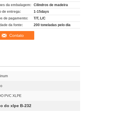
hes da embalagem:
Cilindros de madeira
 de entrega:
1-15days
s de pagamento:
T/T, L/C
dade da fonte:
200 toneladas pelo dia
Contato
inum
eo
DO PVC XLPE
o do xlpe B-232