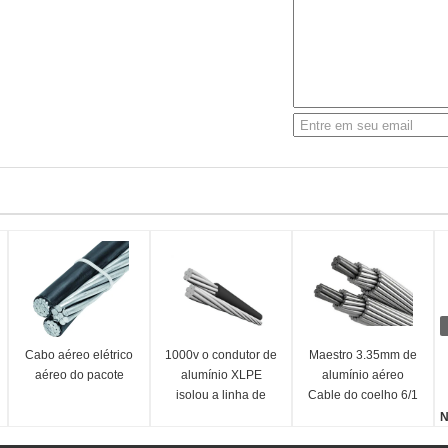
Cabo aéreo elétrico
1000v o condutor de
Maestro 3.35mm de
aéreo do pacote
alumínio XLPE
alumínio aéreo
isolou a linha de
Cable do coelho 6/1
transmissão aérea
de ACSR
N
capaz
Q