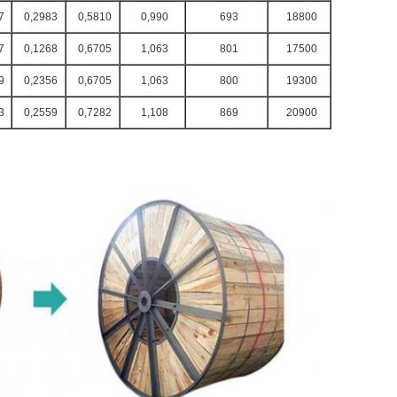
7
0,2983
0,5810
0,990
693
18800
7
0,1268
0,6705
1,063
801
17500
9
0,2356
0,6705
1,063
800
19300
3
0,2559
0,7282
1,108
869
20900