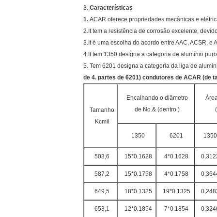
3.
Características
1.
ACAR oferece propriedades mecânicas e elétrica
2.It tem a resistência de corrosão excelente, devi
3.It é uma escolha do acordo entre AAC, ACSR, e
4.It tem 1350 designa a categoria de alumínio puro
5. Tem 6201 designa a categoria da liga de alumín
de 4. partes de 6201) condutores de ACAR (de
Encalhando o diâmetro
Área
de No.& (dentro.)
Tamanho
Kcmil
1350
6201
1350
503,6
15*0.1628
4*0.1628
0,312
587,2
15*0.1758
4*0.1758
0,364
649,5
18*0.1325
19*0.1325
0,248
653,1
12*0.1854
7*0.1854
0,324