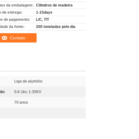
hes da embalagem:
Cilindros de madeira
 de entrega:
1-15days
s de pagamento:
L/C, T/T
dade da fonte:
200 toneladas pelo dia
Contato
Liga de alumínio
do:
0.6-1kv; 1-35KV
70 anos