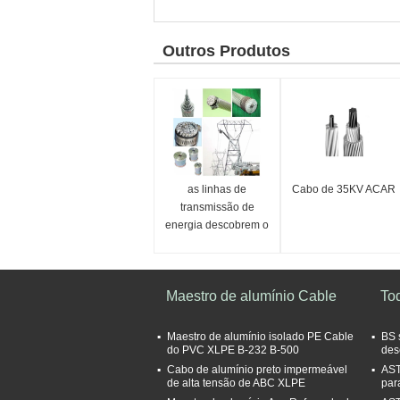
Outros Produtos
as linhas de
Cabo de 35KV ACAR
transmissão de
energia descobrem o
condutor acar do
condutor de alumínio
Maestro de alumínio Cable
To
Maestro de alumínio isolado PE Cable
BS 
do PVC XLPE B-232 B-500
des
Cabo de alumínio preto impermeável
AST
de alta tensão de ABC XLPE
par