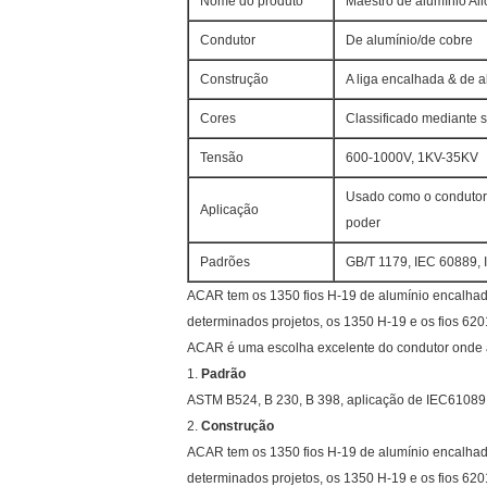
Nome do produto
Maestro de alumínio Al
Condutor
De alumínio/de cobre
Construção
A liga encalhada & de a
Cores
Classificado mediante s
Tensão
600-1000V, 1KV-35KV
Usado como o condutor 
Aplicação
poder
Padrões
GB/T 1179, IEC 60889, 
ACAR tem os 1350 fios H-19 de alumínio encalhad
determinados projetos, os 1350 H-19 e os fios 
ACAR é uma escolha excelente do condutor onde a c
1.
Padrão
ASTM B524, B 230, B 398, aplicação de IEC61089,
2.
Construção
ACAR tem os 1350 fios H-19 de alumínio encalhad
determinados projetos, os 1350 H-19 e os fios 