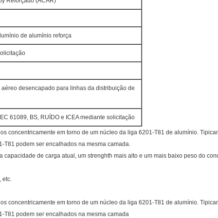
loy Reforçado (ACAR)
lumínio de alumínio reforça
olicitação
aéreo desencapado para linhas da distribuição de
IEC 61089, BS, RUÍDO e ICEA mediante solicitação
os concentricamente em torno de um núcleo da liga 6201-T81 de alumínio. Tipica
6201-T81 podem ser encalhados na mesma camada.
apacidade de carga atual, um strenghth mais alto e um mais baixo peso do condut
 etc.
os concentricamente em torno de um núcleo da liga 6201-T81 de alumínio. Tipica
6201-T81 podem ser encalhados na mesma camada