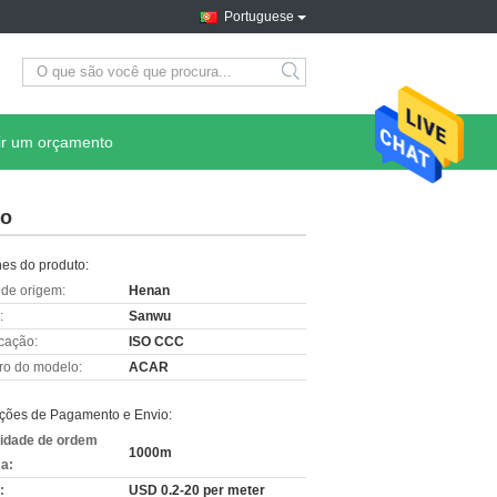
Portuguese
ir um orçamento
ão
hes do produto:
 de origem:
Henan
:
Sanwu
icação:
ISO CCC
o do modelo:
ACAR
ções de Pagamento e Envio:
idade de ordem
1000m
a:
:
USD 0.2-20 per meter