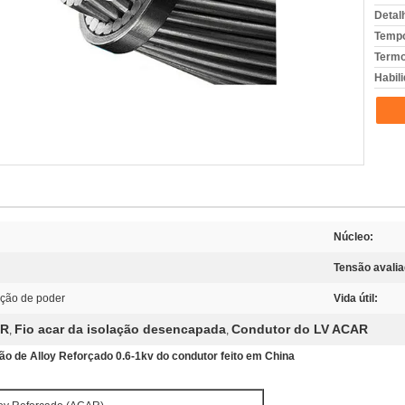
Detal
Tempo
Termo
Habili
Núcleo:
Tensão avalia
ição de poder
Vida útil:
AR
Fio acar da isolação desencapada
Condutor do LV ACAR
,
,
são de Alloy Reforçado 0.6-1kv do condutor feito em China