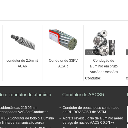
condutor de 2.5mm2
Condutor de 33KV
Condução de
ACAR
ACAR
alumínio em bruto
Aac Aaac Acsr Acs
Acar Sac
Condutor:
C
Alumínio
A
Núcleo:
N
do o condutor de alumínio
Condutor de AACSR
Ligação de alumínio
L
Cores:
C
De prata
D
subterrâneas 215 95mm
Condutor de pouco peso combinado
encapados AAC Ant Conductor
do RUÍDO AACSR de ASTM
Isolamento:
I
M BS Condutor de todo o alumínio
A prata revestiu o fio de alumínio aéreo
Desnudos
D
a linha de transmissão aérea
de aço do núcleo AACSR 0.6/1kv