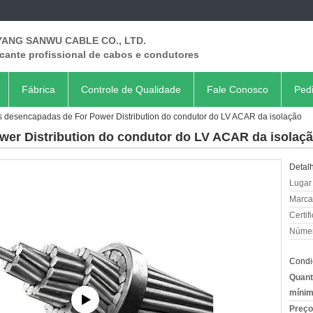
ANG SANWU CABLE CO., LTD.
cante profissional de cabos e condutores
Fábrica
Controle de Qualidade
Fale Conosco
Ped
s desencapadas de For Power Distribution do condutor do LV ACAR da isolação
er Distribution do condutor do LV ACAR da isolaç
Detal
Lugar
Marca
Certif
Númer
Condi
Quant
mínim
Preço