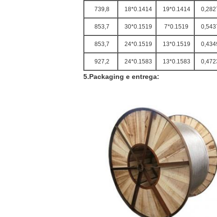
739,8
18*0.1414
19*0.1414
0,282
853,7
30*0.1519
7*0.1519
0,543
853,7
24*0.1519
13*0.1519
0,434
927,2
24*0.1583
13*0.1583
0,472
5.Packaging e entrega: