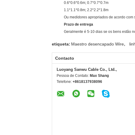
0.6*0.6*0.6m; 0.7*0.7*0.7m
1.1*1.1*0.8m; 2.2*2.2*1.8m
Ou medidores apropriados de acordo com 
Prazo de entrega
Geralmente é 5-10 dias se os bens estão no
,
etiqueta:
Maestro desencapado Wire
li
Contacto
Luoyang Sanwu Cable Co., Ltd.,
Pessoa de Contato:
Max Shang
Telefone:
+8618137938096