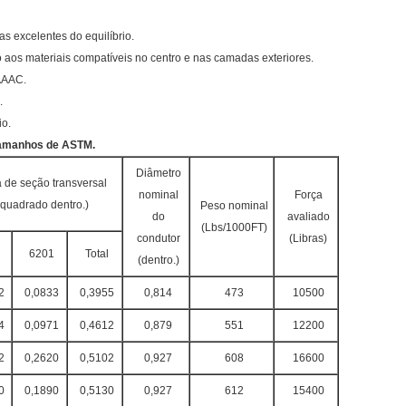
s excelentes do equilíbrio.
do aos materiais compatíveis no centro e nas camadas exteriores.
 AAAC.
.
io.
 tamanhos de ASTM.
Diâmetro
 de seção transversal
nominal
Força
(quadrado dentro.)
Peso nominal
do
avaliado
(Lbs/1000FT)
condutor
(Libras)
6201
Total
(dentro.)
2
0,0833
0,3955
0,814
473
10500
4
0,0971
0,4612
0,879
551
12200
2
0,2620
0,5102
0,927
608
16600
0
0,1890
0,5130
0,927
612
15400