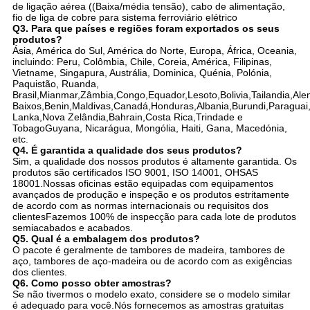
de ligação aérea ((Baixa/média tensão), cabo de alimentação,
fio de liga de cobre para sistema ferroviário elétrico
Q3. Para que países e regiões foram exportados os seus
produtos?
Ásia, América do Sul, América do Norte, Europa, África, Oceania,
incluindo: Peru, Colômbia, Chile, Coreia, América, Filipinas,
Vietname, Singapura, Austrália, Dominica, Quénia, Polónia,
Paquistão, Ruanda,
Brasil,Mianmar,Zâmbia,Congo,Equador,Lesoto,Bolivia,Tailandia,Al
Baixos,Benin,Maldivas,Canadá,Honduras,Albania,Burundi,Paraguai,
Lanka,Nova Zelândia,Bahrain,Costa Rica,Trindade e
TobagoGuyana, Nicarágua, Mongólia, Haiti, Gana, Macedónia,
etc.
Q4. É garantida a qualidade dos seus produtos?
Sim, a qualidade dos nossos produtos é altamente garantida. Os
produtos são certificados ISO 9001, ISO 14001, OHSAS
18001.Nossas oficinas estão equipadas com equipamentos
avançados de produção e inspeção e os produtos estritamente
de acordo com as normas internacionais ou requisitos dos
clientesFazemos 100% de inspecção para cada lote de produtos
semiacabados e acabados.
Q5. Qual é a embalagem dos produtos?
O pacote é geralmente de tambores de madeira, tambores de
aço, tambores de aço-madeira ou de acordo com as exigências
dos clientes.
Q6. Como posso obter amostras?
Se não tivermos o modelo exato, considere se o modelo similar
é adequado para você.Nós fornecemos as amostras gratuitas