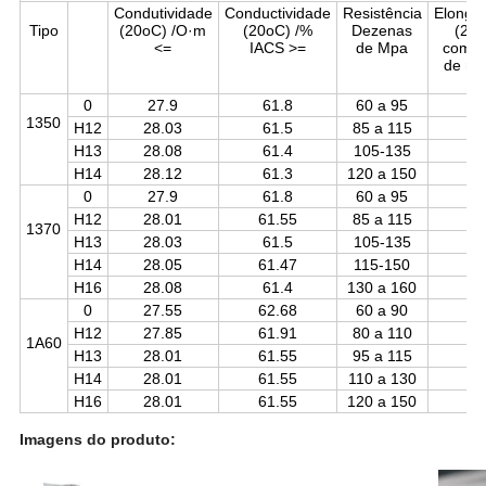
Condutividade
Conductividade
Resistência
Elonga
Tipo
(20oC) /O·m
(20oC) /%
Dezenas
(20
<=
IACS >=
de Mpa
compr
de ma
0
27.9
61.8
60 a 95
1350
H12
28.03
61.5
85 a 115
H13
28.08
61.4
105-135
H14
28.12
61.3
120 a 150
0
27.9
61.8
60 a 95
H12
28.01
61.55
85 a 115
1370
H13
28.03
61.5
105-135
H14
28.05
61.47
115-150
H16
28.08
61.4
130 a 160
0
27.55
62.68
60 a 90
H12
27.85
61.91
80 a 110
1A60
H13
28.01
61.55
95 a 115
H14
28.01
61.55
110 a 130
H16
28.01
61.55
120 a 150
Imagens do produto: