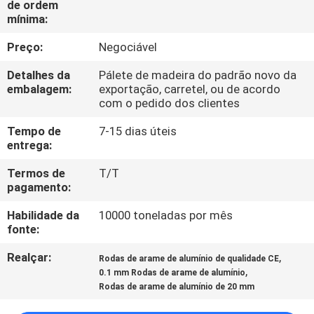
de ordem
CONTROLE
mínima:
DA
Preço:
Negociável
QUALIDADE
Detalhes da
Pálete de madeira do padrão novo da
embalagem:
exportação, carretel, ou de acordo
CONTACTE-
com o pedido dos clientes
NOS
Tempo de
7-15 dias úteis
entrega:
NOTÍCIA
Termos de
T/T
pagamento:
PEÇA
Habilidade da
10000 toneladas por mês
fonte:
UMAS
Realçar:
,
CITAÇÕES
Rodas de arame de alumínio de qualidade CE
,
0.1 mm Rodas de arame de alumínio
Rodas de arame de alumínio de 20 mm
MAPA