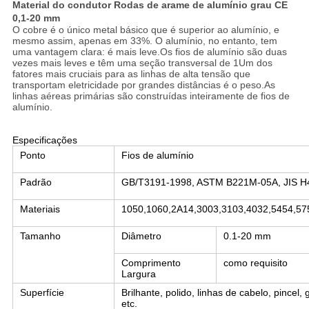
Material do condutor Rodas de arame de alumínio grau CE
0,1-20 mm
O cobre é o único metal básico que é superior ao alumínio, e
mesmo assim, apenas em 33%. O alumínio, no entanto, tem
uma vantagem clara: é mais leve.Os fios de alumínio são duas
vezes mais leves e têm uma seção transversal de 1Um dos
fatores mais cruciais para as linhas de alta tensão que
transportam eletricidade por grandes distâncias é o peso.As
linhas aéreas primárias são construídas inteiramente de fios de
alumínio.
Especificações
Ponto
Fios de alumínio
Padrão
GB/T3191-1998, ASTM B221M-05A, JIS H4
Materiais
1050,1060,2A14,3003,3103,4032,5454,57
Tamanho
Diâmetro
0.1-20 mm
Comprimento
como requisito
Largura
Superfície
Brilhante, polido, linhas de cabelo, pincel,
etc.