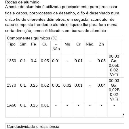
Rodas de alumínio
A haste de alumínio é utilizada principalmente para processar
fios e cabos, por
processo de desenho
, o fio é desenhado num
único fio de diferentes diâmetros, em seguida, s
condutor de
cabo composto trended.
o alumínio líquido flui para fora numa
certa direcção, um
n
solidificados em barras de alumínio.
Componentes químicos (%)
Tipo
Sim
Fe
Cu
-
Mg
Cr
Não.
Zn
Não
00,03
1350
0.1
0.4
0.05
0.01
-
0.01
-
0.05
Ga,
0,05B
0.02
V+Ti
00,03
1370
0.1
0.25
0.02
0.01
0.02
0.01
-
0.04
Ga,
0,02B
0.02
V+Ti
1A60
0.1
0.25
0.01
-
-
-
-
-
-
0
R
+M
Conductividade e resistência