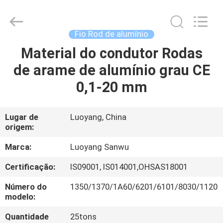
Luoyang
Sanwu
Cable
Co.,
Ltd.,.
Fio Rod de alumínio
All
Rights
Material do condutor Rodas
CASA
Reserved.
de arame de alumínio grau CE
PRODUTOS
0,1-20 mm
SOBRE
Lugar de
Luoyang, China
origem:
NÓS
Marca:
Luoyang Sanwu
EXCURSÃO
Certificação:
IS09001, IS014001,OHSAS18001
DA
Número do
1350/1370/1A60/6201/6101/8030/1120
FÁBRICA
modelo:
Quantidade
25tons