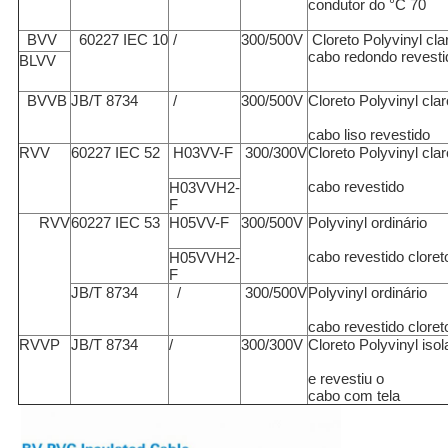
condutor do °C 70
BVV
60227 IEC 10
/
300/500V
Cloreto Polyvinyl cla
cabo redondo revesti
BLVV
BVVB
JB/T 8734
/
300/500V
Cloreto Polyvinyl clar
cabo liso revestido
RVV
60227 IEC 52
H03VV-F
300/300V
Cloreto Polyvinyl clar
cabo revestido
H03VVH2-
F
RVV
60227 IEC 53
H05VV-F
300/500V
Polyvinyl ordinário
cabo revestido cloret
H05VVH2-
F
JB/T 8734
/
300/500V
Polyvinyl ordinário
cabo revestido cloret
RVVP
JB/T 8734
/
300/300V
Cloreto Polyvinyl iso
e revestiu o
cabo com tela