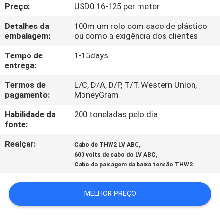
CONTROLE
Preço:
USD0.16-125 per meter
DA
Detalhes da
100m um rolo com saco de plástico
embalagem:
ou como a exigência dos clientes
QUALIDADE
Tempo de
1-15days
entrega:
CONTACTE-
Termos de
L/C, D/A, D/P, T/T, Western Union,
NOS
pagamento:
MoneyGram
Habilidade da
200 toneladas pelo dia
NOTÍCIA
fonte:
Realçar:
,
Cabo de THW2 LV ABC
PEÇA
,
600 volts de cabo do LV ABC
UMAS
Cabo da paisagem da baixa tensão THW2
CITAÇÕES
MELHOR PREÇO
MAPA