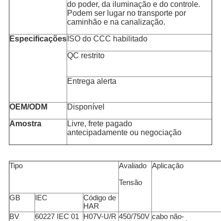
do poder, da iluminação e do controle.
Podem ser lugar no transporte por
caminhão e na canalização.
Especificações
ISO do CCC habilitado
QC restrito
Entrega alerta
OEM/ODM
Disponível
Amostra
Livre, frete pagado
antecipadamente ou negociação
Tipo
Avaliado
Aplicação
Tensão
GB
IEC
Código de
HAR
BV
60227 IEC 01
H07V-U/R
450/750V
cabo não-