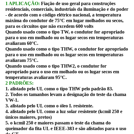
1 APLICAÇÃO:
Fiação de uso geral para construções
residenciais, comerciais, industriais da iluminação e do poder
- de acordo com o código elétrico nacional, a temperatura
máxima do condutor de 75°C em lugar molhados ou secos,
para os circuitos que não excedem 600 volts
Quando usado como o tipo TW, o condutor for apropriado
para o uso em molhado ou os lugar secos em temperaturas
avaliaram 60°C.
Quando usado como o tipo THW, o condutor for apropriado
para o uso em molhado ou os lugar secos em temperaturas
avaliaram 75°C.
Quando usado como o tipo THW2, o condutor for
apropriado para o uso em molhado ou os lugar secos em
temperaturas avaliaram 95°C.
2 PADRÕES:
1. alistado pelo UL como o tipo THW pelo padrão 83.
2. Todos os tamanhos levam a designação do teste da chama
VW-1.
3. alistado pelo UL como o óleo I. resistente.
4. alistado pelo UL como a luz solar resistente (kcmil 250 e
únicos maiores, pretos)
5. o kcmil 250 e maiores passam o teste da chama do
queimador da fita UL e IEEE-383 e são alistados para o uso