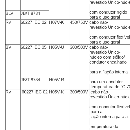
revestido Único-núcl
com condutor rígido
BLV
JB/T 8734
para o uso geral
Rv
60227 IEC 02
H07V-K
450/750V
cabo não-
revestido Único-núcl
com condutor flexível
para o uso geral
BV
60227 IEC 05
H05V-U
300/500V
cabo não-
revestido Único-
núcleo com sólido/
condutor encalhado
para a fiação interna
JB/T 8734
H05V-R
para um condutor
temperatura do °C 7
Rv
60227 IEC 02
H05V-K
300/500V
cabo não-
revestido Único-núcl
com condutor flexível
para a
fiação interna para a
temperatura do