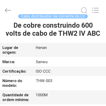
Luoyang
Sanwu
Cable
Co.,
Ltd.,.
Cabo distribuidor de corrente do LV
All
Rights
De cobre construindo 600
CASA
Reserved.
volts de cabo de THW2 lV ABC
PRODUTOS
Lugar de
Henan
origem:
SOBRE
NÓS
Marca:
Sanwu
Certificação:
ISO CCC
EXCURSÃO
Número do
THW-003
DA
modelo:
FÁBRICA
Quantidade de
1000M
ordem mínima: